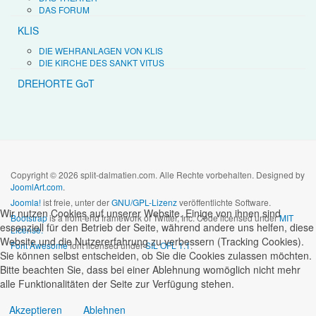
DAS FORUM
KLIS
DIE WEHRANLAGEN VON KLIS
DIE KIRCHE DES SANKT VITUS
DREHORTE GoT
Copyright © 2026 split-dalmatien.com. Alle Rechte vorbehalten. Designed by
JoomlArt.com
.
Joomla!
ist freie, unter der
GNU/GPL-Lizenz
veröffentlichte Software.
Wir nutzen Cookies auf unserer Website. Einige von ihnen sind
Bootstrap
is a front-end framework of Twitter, Inc. Code licensed under
MIT
essenziell für den Betrieb der Seite, während andere uns helfen, diese
License.
Website und die Nutzererfahrung zu verbessern (Tracking Cookies).
Font Awesome
font licensed under
SIL OFL 1.1
.
Sie können selbst entscheiden, ob Sie die Cookies zulassen möchten.
Bitte beachten Sie, dass bei einer Ablehnung womöglich nicht mehr
alle Funktionalitäten der Seite zur Verfügung stehen.
Akzeptieren
Ablehnen