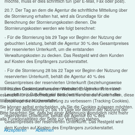
möchte, muss er dies schriftlich tun (per E-Mail, Fax oder post).
20.7. Der Tag an dem die Agentur die schriftliche Mitteilung über
die Stornierung erhalten hat, wird als Grundlage für die
Berechnung der Stornierungskosten dienen. Die
Stornierungskosten werden wie folgt berechnet:
- Für die Stornierung bis 29 Tage vor Beginn der Nutzung der
gebuchten Leistung, behält die Agentur 30 % des Gesamtpreises
der reservierten Unterkunft, um die entstanden
Verwaltungskosten zu decken. Das Restgeld wird dem Kunden
auf Kosten des Empfängers zurückerstattet.
- Für die Stornierung 28 bis 22 Tage vor Beginn der Nutzung der
reservierten Unterkunft, behält die Agentur 40 % des
Gesamtpreises der reservierten Unterkunft (beziehungsweise
50% des Gesamtpreises der reservierten Unterkunft in einem
Wir nutzen Cookies auf unserer Website. Einige von ihnen sind
Leuchtturm). Das Restgeld wird dem Kunden auf Kosten des
essenziell für den Betrieb der Seite, während andere uns helfen, diese
Empfängers zurückerstattet.
Website und die Nutzererfahrung zu verbessern (Tracking Cookies).
Sie können selbst entscheiden, ob Sie die Cookies zulassen möchten.
- Für die Stornierung 21 bis 15 Tage vor Beginn der Nutzung der
Bitte beachten Sie, dass bei einer Ablehnung womöglich nicht mehr
reservierten Unterkunft, behält die Agentur 60 % des
alle Funktionalitäten der Seite zur Verfügung stehen.
Gesamtpreises der reservierten Unterkunft. Das Restgeld wird
dem Kunden auf Kosten des Empfängers zurückerstattet.
Akzeptieren
Ablehnen