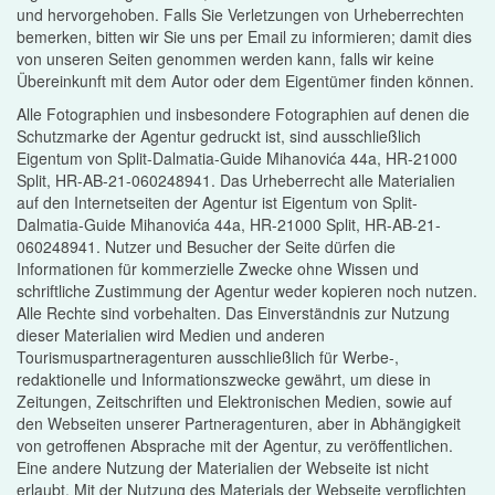
und hervorgehoben. Falls Sie Verletzungen von Urheberrechten
bemerken, bitten wir Sie uns per Email zu informieren; damit dies
von unseren Seiten genommen werden kann, falls wir keine
Übereinkunft mit dem Autor oder dem Eigentümer finden können.
Alle Fotographien und insbesondere Fotographien auf denen die
Schutzmarke der Agentur gedruckt ist, sind ausschließlich
Eigentum von Split-Dalmatia-Guide Mihanovića 44a, HR-21000
Split, HR-AB-21-060248941. Das Urheberrecht alle Materialien
auf den Internetseiten der Agentur ist Eigentum von Split-
Dalmatia-Guide Mihanovića 44a, HR-21000 Split, HR-AB-21-
060248941. Nutzer und Besucher der Seite dürfen die
Informationen für kommerzielle Zwecke ohne Wissen und
schriftliche Zustimmung der Agentur weder kopieren noch nutzen.
Alle Rechte sind vorbehalten. Das Einverständnis zur Nutzung
dieser Materialien wird Medien und anderen
Tourismuspartneragenturen ausschließlich für Werbe-,
redaktionelle und Informationszwecke gewährt, um diese in
Zeitungen, Zeitschriften und Elektronischen Medien, sowie auf
den Webseiten unserer Partneragenturen, aber in Abhängigkeit
von getroffenen Absprache mit der Agentur, zu veröffentlichen.
Eine andere Nutzung der Materialien der Webseite ist nicht
erlaubt. Mit der Nutzung des Materials der Webseite verpflichten